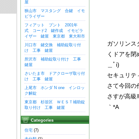
屋
狭山市 マスタング 合鍵 イモ
ビライザー
フィアット プント 2001年
式 コード2 鍵作成 イモビラ
イザー 鍵屋 東京都 東大和市
ガソリンス
川口市 鍵交換 補助錠取り付
け 工事 鍵屋
くドアを閉
所沢市 補助錠取り付け 工事
＿ﾟi)
鍵屋
さいたま市 ドアクローザ取り付
セキュリティ
け 工事 鍵屋
さて今回の作
上尾市 ホンダ N one インロッ
ク解錠
さすが高級
東京都 杉並区 ＷＥＳＴ補助錠
｀*A
取り付け 工事 鍵屋
Categories
住宅
(7)
未分類
(1)