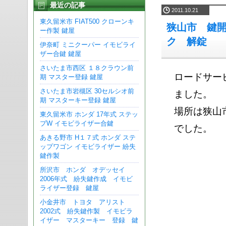
最近の記事
2011.10.21
東久留米市 FIAT500 クローンキ
狭山市 鍵
ー作製 鍵屋
ク 解錠
伊奈町 ミニクーパー イモビライ
ザー合鍵 鍵屋
さいたま市西区 １８クラウン前
ロードサー
期 マスター登録 鍵屋
さいたま市岩槻区 30セルシオ前
ました。
期 マスターキー登録 鍵屋
場所は狭山
東久留米市 ホンダ 17年式 ステッ
プW イモビライザー合鍵
でした。
あきる野市 H１７式 ホンダ ステ
ップワゴン イモビライザー 紛失
鍵作製
所沢市 ホンダ オデッセイ
2006年式 紛失鍵作成 イモビ
ライザー登録 鍵屋
小金井市 トヨタ アリスト
2002式 紛失鍵作製 イモビラ
イザー マスターキー 登録 鍵