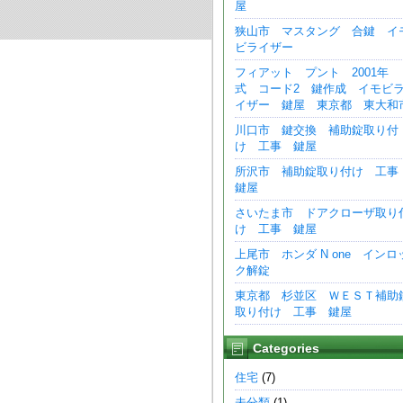
屋
狭山市 マスタング 合鍵 イ
ビライザー
フィアット プント 2001年
式 コード2 鍵作成 イモビ
イザー 鍵屋 東京都 東大和
川口市 鍵交換 補助錠取り付
け 工事 鍵屋
所沢市 補助錠取り付け 工
鍵屋
さいたま市 ドアクローザ取り
け 工事 鍵屋
上尾市 ホンダ N one インロ
ク解錠
東京都 杉並区 ＷＥＳＴ補助
取り付け 工事 鍵屋
Categories
住宅
(7)
未分類
(1)