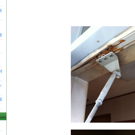
モ
ラ
市
事
付
ッ
錠